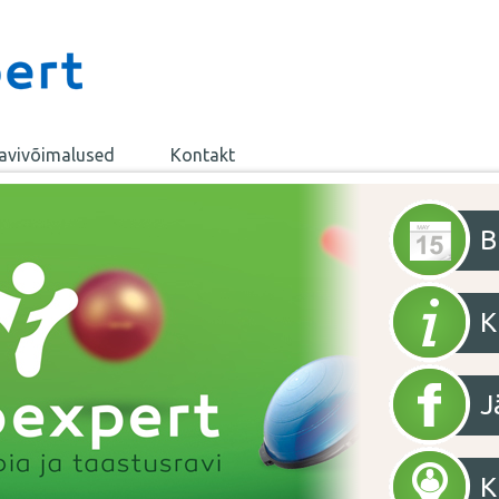
avivõimalused
Kontakt
B
K
J
K