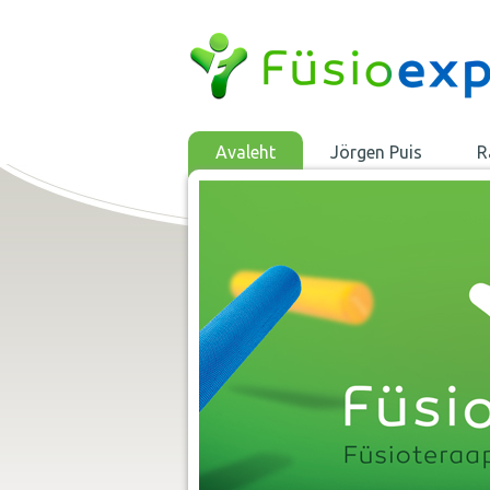
Avaleht
Jörgen Puis
R