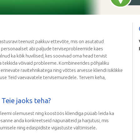
astusravi teenust pakkuv ettevõte, mis on asutatud
 personaalset abi paljude terviseprobleemide käes
lnud ka kõik huvilised, kes soovivad oma head tervist
da tekkida võivaid probleeme. Kombineerides põhjaliku
erinevate ravitehnikatega ning võttes arvesse kliendi isiklikke
use Teid vaevavatele tervisemuredele. Tervem keha,
Teie jaoks teha?
bleemi olemusest ning koostöös kliendiga püüab leida ka
lesanne anda konkreetseid näpunäiteid ja harjutusi, mis
stumisele ning edaspidiste vigastuste vältimisele.