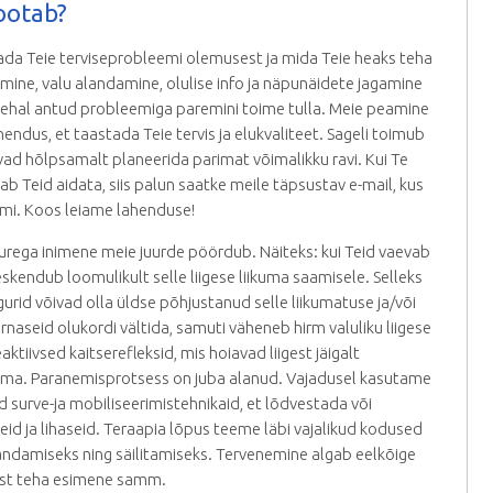
ootab?
da Teie terviseprobleemi olemusest ja mida Teie heaks teha
amine, valu alandamine, olulise info ja näpunäidete jagamine
 kehal antud probleemiga paremini toime tulla. Meie peamine
endus, et taastada Teie tervis ja elukvaliteet. Sageli toimub
vad hõlpsamalt planeerida parimat võimalikku ravi. Kui Te
aab Teid aidata, siis palun saatke meile täpsustav e-mail, kus
emi. Koos leiame lahenduse!
murega inimene meie juurde pöördub. Näiteks: kui Teid vaevab
i keskendub loomulikult selle liigese liikuma saamisele. Selleks
urid võivad olla üldse põhjustanud selle liikumatuse ja/või
naseid olukordi vältida, samuti väheneb hirm valuliku liigese
tiivsed kaitserefleksid, mis hoiavad liigest jäigalt
nema. Paranemisprotsess on juba alanud. Vajadusel kasutame
d surve-ja mobiliseerimistehnikaid, et lõdvestada või
eid ja lihaseid. Teraapia lõpus teeme läbi vajalikud kodused
arandamiseks ning säilitamiseks. Tervenemine algab eelkõige
nist teha esimene samm.