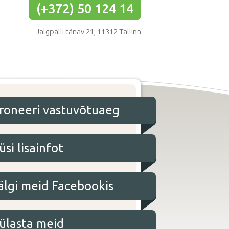
(+372) 50 124 14
Jalgpalli tänav 21, 11312 Tallinn
roneeri vastuvõtuaeg
üsi lisainfot
älgi meid Facebookis
ülasta meid