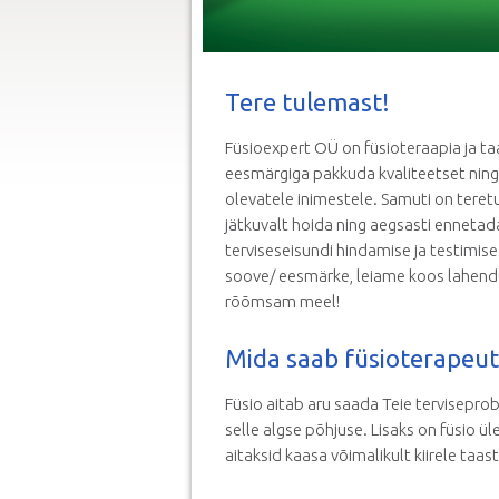
Tere tulemast!
Füsioexpert OÜ on füsioteraapia ja ta
eesmärgiga pakkuda kvaliteetset ning
olevatele inimestele. Samuti on teretu
jätkuvalt hoida ning aegsasti enneta
terviseseisundi hindamise ja testimise 
soove/ eesmärke, leiame koos lahend
rõõmsam meel!
Mida saab füsioterapeut 
Füsio aitab aru saada Teie tervisepro
selle algse põhjuse. Lisaks on füsio ü
aitaksid kaasa võimalikult kiirele taa