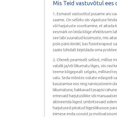
Mis Teid vastuvõtul ees 
1. Esmasel vastuvõtul püüame aru saa
saame. On selleks siis vigastuse hind
või harjutuste sooritamine, et aitada
eesmärk on leida kõige efektiivsem lah
see läbi suunatud küsimuste, mis aita
pole päris kindel, kas füsioterapeut s
saate lühidalt kirjeldada oma proble
2. Oleneb peamiselt sellest, millise 
valulik ja/või liikumatu liiges, siis rav
teeme kõigepealt selgeks, millised teg
valu. Seda mõistes oskate edaspidi sar
kasutamise ees ning närvisüsteemi üleak
liikumatuna, hakkavad tasapisi rahu
erinevaid harjutuslikke või manuaalsei
aktiveerida liigest ümbritsevaid sidem
harjutused piiratud liigesliikuvuse p
inimese enda soovist ja motivatsioo